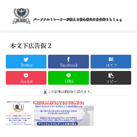
本文下広告仮２
Twitter
Facebook
はてブ
Pocket
LINE
コピー
この記事は
約0分
で読めます。