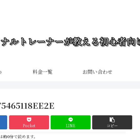
o
料金一覧
お問い合わせ
F5465118EE2E
Pocket
LINE
コピー
は
約0分
で読めます。