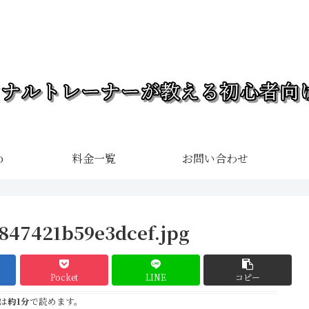
o
料金一覧
お問い合わせ
847421b59e3dcef.jpg
Pocket
LINE
コピー
は
約1分
で読めます。