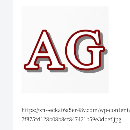
https://xn--eckat6a5er48v.com/wp-content
7f875fd128b08b8cf847421b59e3dcef.jpg