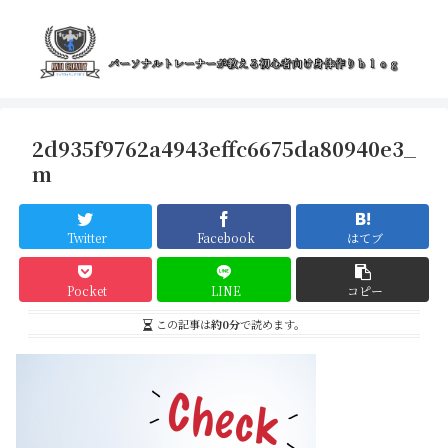
2d935f9762a4943effc6675da80940e3_
m
Twitter
Facebook
はてブ
Pocket
LINE
コピー
この記事は
約0分
で読めます。