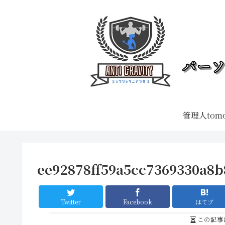
管理人tom
ee92878ff59a5cc7369330a8
Twitter
Facebook
はてブ
この記事