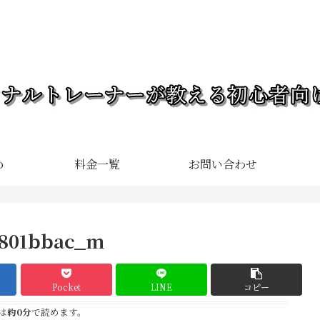
o
料金一覧
お問い合わせ
b801bbac_m
Pocket
LINE
コピー
は
約0分
で読めます。