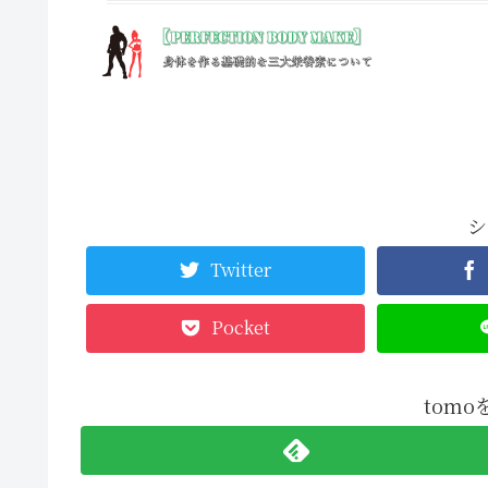
シ
Twitter
Pocket
tom