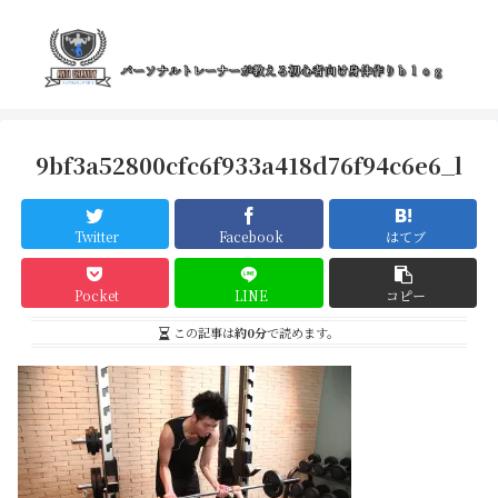
9bf3a52800cfc6f933a418d76f94c6e6_l
Twitter
Facebook
はてブ
Pocket
LINE
コピー
この記事は
約0分
で読めます。