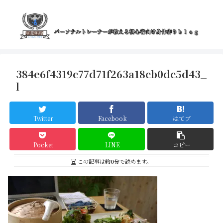
384e6f4319c77d71f263a18cb0dc5d43_
l
Twitter
Facebook
はてブ
Pocket
LINE
コピー
この記事は
約0分
で読めます。