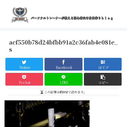
acf550b78d24bfbb91a2c36fab4e081e_
s
Twitter
Facebook
はてブ
Pocket
LINE
コピー
この記事は
約0分
で読めます。