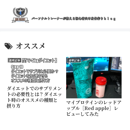
オススメ
通常記事
通常記事
ダイエットでのサプリメン
トの必要性とは？ダイエッ
ト時のオススメの種類と
マイプロテインのレッドア
摂り方
ップル［Red apple］レ
ビューしてみた