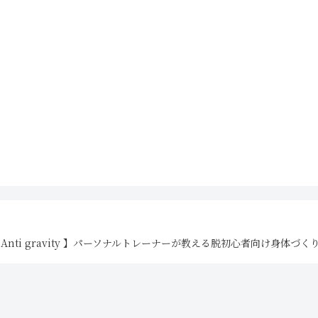
26 【 Anti gravity 】パーソナルトレーナーが教える脱初心者向け身体づくりBlog 