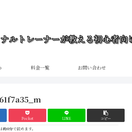
o
料金一覧
お問い合わせ
661f7a35_m
Pocket
LINE
コピー
は
約0分
で読めます。