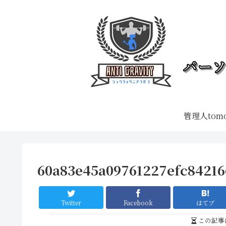
管理人tom
60a83e45a09761227efc8421
Twitter
Facebook
はてブ
この記事