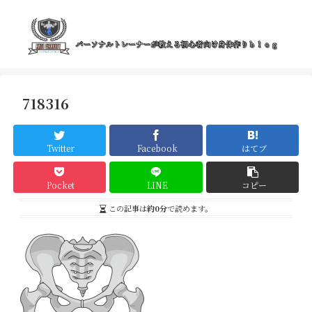
718316
Twitter
Facebook
はてブ
Pocket
LINE
コピー
この記事は
約0分
で読めます。