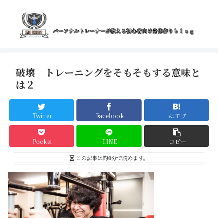
破壊 トレーニングをそもそもする意味と
は２
Twitter
Facebook
はてブ
Pocket
LINE
コピー
この記事は
約0分
で読めます。