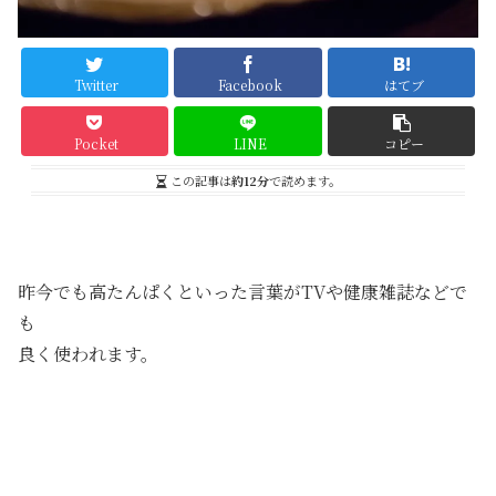
Twitter
Facebook
はてブ
Pocket
LINE
コピー
この記事は
約12分
で読めます。
昨今でも高たんぱくといった言葉がTVや健康雑誌などで
も
良く使われます。